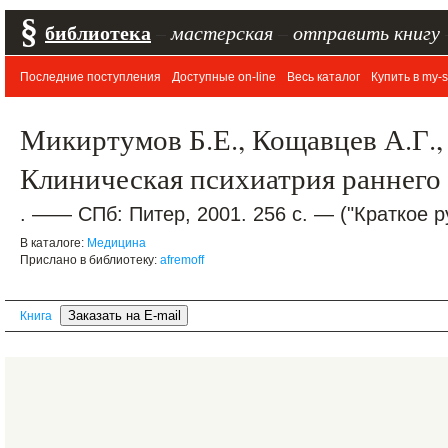
§
библиотека
–
мастерская
–
отправить книгу
Последние поступления
Доступные on-line
Весь каталог
Купить в my-s
Микиртумов Б.Е., Кощавцев А.Г.,
Клиническая психиатрия раннего 
. —— СПб: Питер, 2001. 256 с. — ("Краткое р
В каталоге:
Медицина
Прислано в библиотеку:
afremoff
Книга