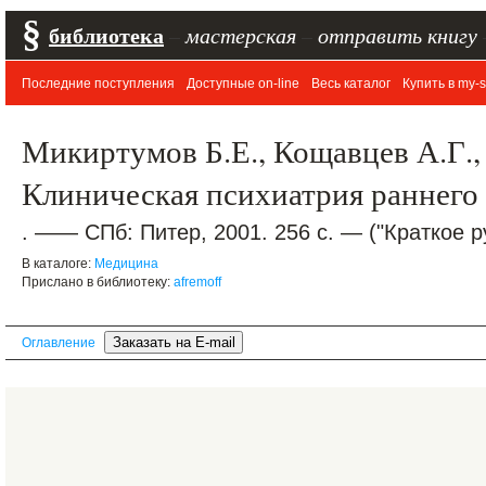
§
библиотека
–
мастерская
–
отправить книгу
Последние поступления
Доступные on-line
Весь каталог
Купить в my-s
Микиртумов Б.Е., Кощавцев А.Г.,
Клиническая психиатрия раннего 
. —— СПб: Питер, 2001. 256 с. — ("Краткое р
В каталоге:
Медицина
Прислано в библиотеку:
afremoff
Оглавление