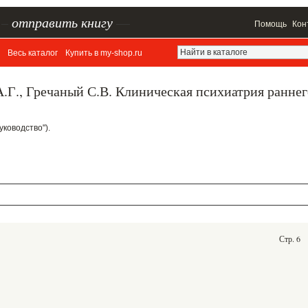
–
отправить книгу
—
Помощь
Кон
Весь каталог
Купить в my-shop.ru
.Г., Гречаный С.В. Клиническая психиатрия раннег
уководство").
Стр. 6