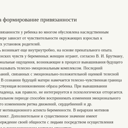
а формирование привязанности
язанности у ребенка во многом обусловлена наследственным
мере зависит от чувствительности окружающих взрослых к
х установок родителей.
 возникает еще внутриутробно, на основе пренатального опыта.
ских чувств у беременных женщин играют, согласно В. И. Брутману,
иональные ощущения, возникающие в процессе вынашивания будущего
 называть телесно-эмоциональным комплексом. Последний
ваний, связанных с эмоционально-положительной оценкой телесной
 сознании будущей матери намечается телесно-чувственная граница
бствующая возникновению образа ребенка. При вынашивании
аденца, как правило, не интегрируется и психологически отторгается.
натальном периоде способен воспринимать изменения эмоционального
его изменением ритма движений, сердцебиений и др.
от мотивационного аспекта беременности. В иерархии мотивов
тинкт. Дополнительное и существенное значение имеют
ерждение своей общности с людьми посредством осуществления
 и психологическим мотивам относятся: