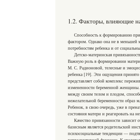
1.2. Факторы, влияющие н
Способность к формированию прив
фактором. Однако она не в меньшей 
потребностям ребенка и от социальны
Детско-материнская привязанность
Важную роль в формировании материн
М. С. Радионовой, телесные и эмоц
ребенка [19]. Эти ощущения принято
представляет собой комплекс пережи
измененности беременной женщины. В
между своим телом и плодом, спосо
нежелательной беременности образ мл
Ребенок, в свою очередь, уже в пре
состояния матери и реагировать на н
Качество привязанности зависит 
базисным является родительский инс
психосоциальные тенденции — подтв
репродуктивной функции. К средовым