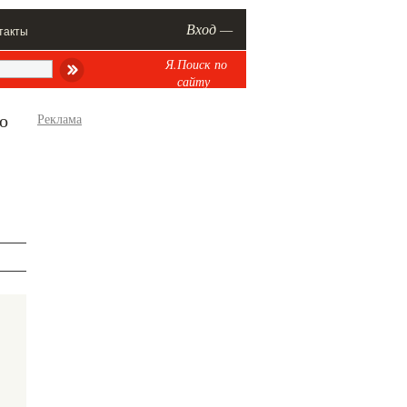
Вход —
такты
Я.Поиск по
сайту
о
Реклама