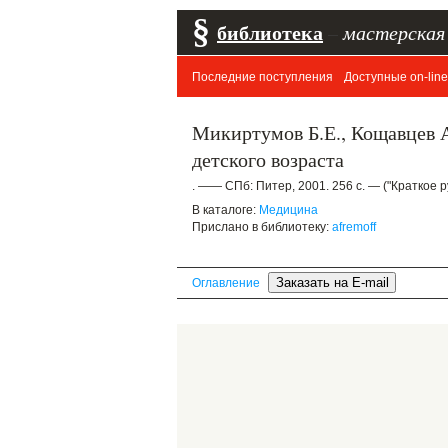
§
библиотека
–
мастерская
Последние поступления
Доступные on-line
Микиртумов Б.Е., Кощавцев А
детского возраста
. —— СПб: Питер, 2001. 256 с. — ("Краткое р
В каталоге:
Медицина
Прислано в библиотеку:
afremoff
Оглавление