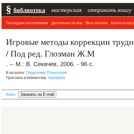
§
библиотека
–
мастерская
–
отправить книгу
Последние поступления
Доступные on-line
Весь каталог
Купить в my-s
Игровые методы коррекции трудн
/ Под ред. Глозман Ж.М
. -- М.: В. Секачев, 2006. - 96 с.
В каталоге:
Педагогика
,
Психология
Прислано в библиотеку:
masiljavka
Книга