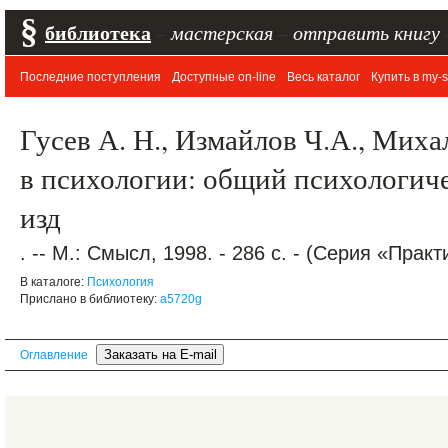
§
библиотека
–
мастерская
–
отправить книгу
Последние поступления
Доступные on-line
Весь каталог
Купить в my-s
Гусев А. Н., Измайлов Ч.А., Мих
в психологии: общий психологиче
изд
. -- М.: Смысл, 1998. - 286 с. - (Серия «Практ
В каталоге:
Психология
Прислано в библиотеку:
a5720g
Оглавление