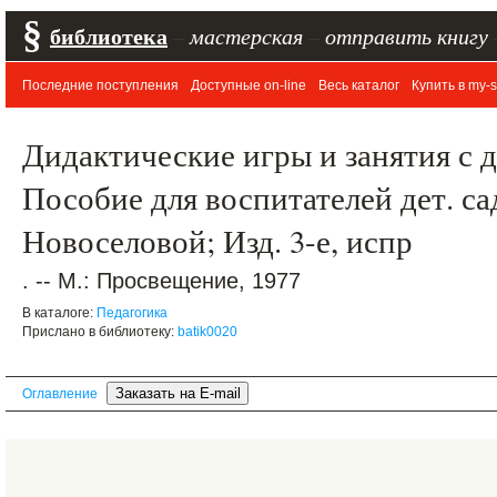
§
библиотека
–
мастерская
–
отправить книгу
Последние поступления
Доступные on-line
Весь каталог
Купить в my-s
Дидактические игры и занятия с д
Пособие для воспитателей дет. сад
Новоселовой; Изд. 3-е, испр
. -- М.: Просвещение, 1977
В каталоге:
Педагогика
Прислано в библиотеку:
batik0020
Оглавление