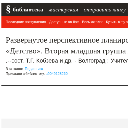
§
библиотека
–
мастерская
–
отправить книгу
Последние поступления
Доступные on-line
Весь каталог
Купить в my-s
Развернутое перспективное планир
«Детство». Вторая младшая группа /
.--сост. Т.Г. Кобзева и др. - Волгоград : Учител
В каталоге:
Педагогика
Прислано в библиотеку:
a9049128260