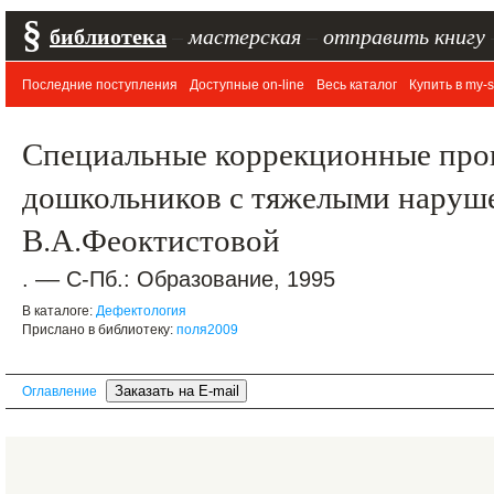
§
библиотека
–
мастерская
–
отправить книгу
Последние поступления
Доступные on-line
Весь каталог
Купить в my-s
Специальные коррекционные про
дошкольников с тяжелыми наруше
В.А.Феоктистовой
. –– С-Пб.: Образование, 1995
В каталоге:
Дефектология
Прислано в библиотеку:
поля2009
Оглавление