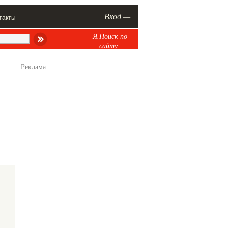
Вход —
такты
Я.Поиск по
сайту
Реклама