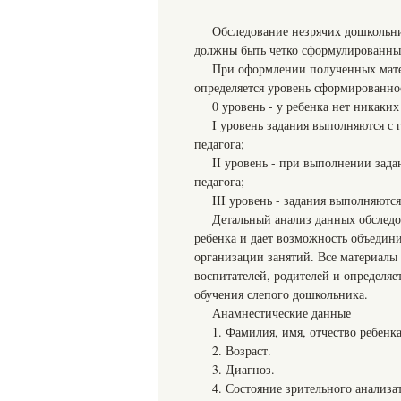
Обследование незрячих дошкольни
должны быть четко сформулированн
При оформлении полученных матер
определяется уровень сформированно
0 уровень - у ребенка нет никаки
I уровень задания выполняются с
педагога;
II уровень - при выполнении зада
педагога;
III уровень - задания выполняютс
Детальный анализ данных обследо
ребенка и дает возможность объедин
организации занятий. Все материалы
воспитателей, родителей и определяе
обучения слепого дошкольника.
Анамнестические данные
1. Фамилия, имя, отчество ребенка
2. Возраст.
3. Диагноз.
4. Состояние зрительного анализа