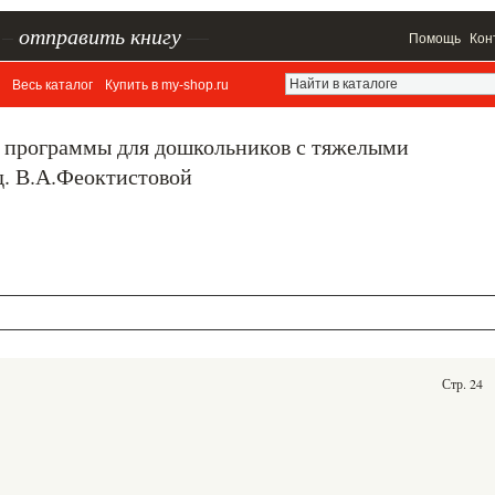
–
отправить книгу
—
Помощь
Кон
Весь каталог
Купить в my-shop.ru
 программы для дошкольников с тяжелыми
д. В.А.Феоктистовой
Стр. 24