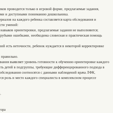
ков проводится только в игровой форме, предлагаемые задания,
ыми и доступными пониманию дошкольника.
иалов на каждого ребенка составляется карта обследования и
сти умений:
х навыков ориентировки, предлагаемые задания не выполняются;
 грубыми ошибками, необходима словесная и практическая помощь
ний есть неточности, ребенок нуждается в некоторой корректировке
я правильно.
вания выявляет уровень готовности к обучению ориентировке каждого
ить детей в подгруппы, требующие дифференцированного подхода в
 обследования соотносятся с данными наблюдений врача ЛФК,
тся роль и место каждого специалиста в комплексном процессе
.
тора