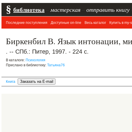
§
библиотека
–
мастерская
–
отправить книгу
Последние поступления
Доступные on-line
Весь каталог
Купить в my-s
Биркенбил В. Язык интонации, м
. -- СПб.: Питер, 1997. - 224 с.
В каталоге:
Психология
Прислано в библиотеку:
Татьяна76
Книга