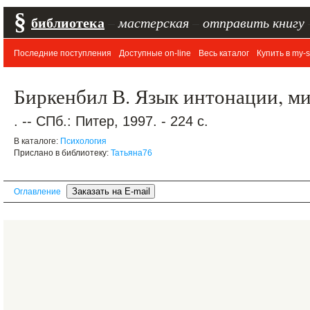
§
библиотека
–
мастерская
–
отправить книгу
Последние поступления
Доступные on-line
Весь каталог
Купить в my-s
Биркенбил В. Язык интонации, м
. -- СПб.: Питер, 1997. - 224 с.
В каталоге:
Психология
Прислано в библиотеку:
Татьяна76
Оглавление