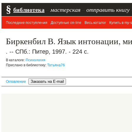
§
библиотека
–
мастерская
–
отправить книгу
Последние поступления
Доступные on-line
Весь каталог
Купить в my-s
Биркенбил В. Язык интонации, м
. -- СПб.: Питер, 1997. - 224 с.
В каталоге:
Психология
Прислано в библиотеку:
Татьяна76
Оглавление