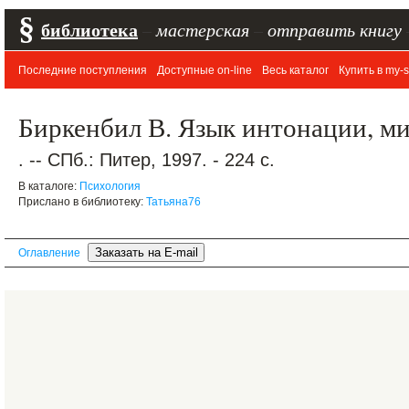
§
библиотека
–
мастерская
–
отправить книгу
Последние поступления
Доступные on-line
Весь каталог
Купить в my-s
Биркенбил В. Язык интонации, м
. -- СПб.: Питер, 1997. - 224 с.
В каталоге:
Психология
Прислано в библиотеку:
Татьяна76
Оглавление