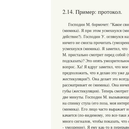
2.14. Пример: протокол.
Господин М. бормочет: "Какое сви
(мимика). Я при этом усмехнулся (м
действие?). Господин У. оглянулся н
ничего не смогла прочитать (умозрени
усмехнулся (мимика). Я заметил, что
М. пристально смотрит перед собой 
подсказать)? Это опять умозрительно
вопрос. Ха! Я вдруг заметил, что мое
предположить, что я делаю это уже д
жестикуляция?). Она делает это всегд
рассматривает ее (мимика). Она ниче
губы (жестикуляция). Теперь смотрит 
две минуты. Господин М. вызывающе 
на спинку стула (его поза, моя интер
(мимика). Его лицо часто выражает н
качается (по-видимому, это все-таки
много сигналов, чтобы показать, что
- умозрение). Я ему как-то в перерыв