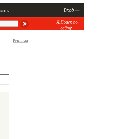
Вход —
такты
Я.Поиск по
сайту
Реклама