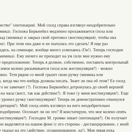
нство" (интонация). Мой сосед справа взглянул неодобрительно
имика). Госпожа Биркенбил медленно прохаживается (поза или
азад (мимика) и закрыл свой протокол (жестикуляция), чтобы она
е). При этом она даже и не пыталась это сделать! Я еще раз
 здесь, на семинаре, вообще много усмехаюсь (Гм!). Теперь господин
(мимика). Ему ничего не приходит на ум (или мне нужно ему
е предположение. Теперь я должен, собственно, поставить контрольный
 левое колено раскачивается (поза или жестикуляция?) - можно
авно. Тетя рядом со мной грызет свою ручку (мимика или
а, когда мы что-нибудь должны писать. Знает ли она об этом? Ее сосед
го не замечает (?). Госпожа Биркенбил дотронулась до своей верхней
на часы (жест, так как действие?). Я тоже (у меня жестикуляция!). Еще
уронил ручку (жестикуляция)! Теперь он демонстративно откинулся
претация!). Мой сосед опять взглянул на него неодобрительно
еодобрение. Осознает ли он это? Я констатирую, что мое колено опять
 жестикуляция?). Господин М. громко зевает (интонация?). Он излучает
 он выделяется на нашем фоне (с его стороны - дистанцирование, с моей
е указал на это (действие, спланированное, ха!). Моя левая рука