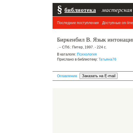
§
библиотека
–
мастерская
Последние поступления
Доступные on-line
Биркенбил В. Язык интонаци
. -- СПб.: Питер, 1997. - 224 с.
В каталоге:
Психология
Прислано в библиотеку:
Татьяна76
Оглавление