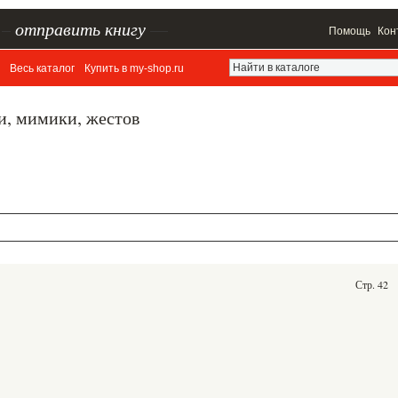
–
отправить книгу
—
Помощь
Кон
Весь каталог
Купить в my-shop.ru
и, мимики, жестов
Стр. 42