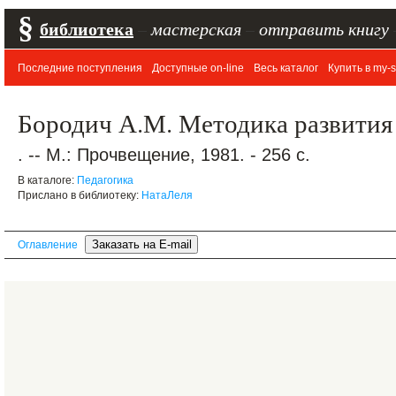
§
библиотека
–
мастерская
–
отправить книгу
Последние поступления
Доступные on-line
Весь каталог
Купить в my-s
Бородич А.М. Методика развития 
. -- М.: Прочвещение, 1981. - 256 с.
В каталоге:
Педагогика
Прислано в библиотеку:
НатаЛеля
Оглавление