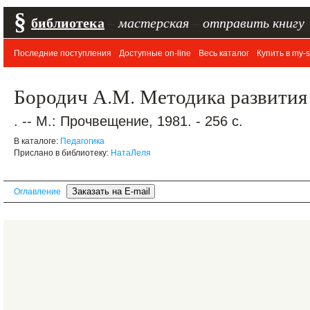
§
библиотека
–
мастерская
–
отправить книгу
Последние поступления
Доступные on-line
Весь каталог
Купить в my-s
Бородич А.М. Методика развития 
. -- М.: Прочвещение, 1981. - 256 с.
В каталоге:
Педагогика
Прислано в библиотеку:
НатаЛеля
Оглавление