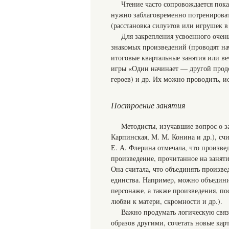
Чтение часто сопровождается пока
нужно заблаговременно потренировать
(расстановка силуэтов или игрушек в 
Для закрепления усвоенного очень
знакомых произведений (проводят на
итоговые квартальные занятия или в
игры «Один начинает — другой продо
героев) и др. Их можно проводить, и
Построение занятия
Методисты, изучавшие вопрос о за
Карпинская, М. М. Конина и др.), сч
Е. А. Флерина отмечала, что произве
произведение, прочитанное на заняти
Она считала, что объединять произв
единства. Например, можно объединит
персонаже, а также произведения, п
любви к матери, скромности и др.).
Важно продумать логическую связ
образов другими, сочетать новые ка