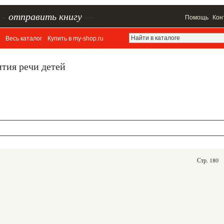
–
отправить книгу
—
Помощь
Кон
Весь каталог
Купить в my-shop.ru
тия речи детей
Стр. 180