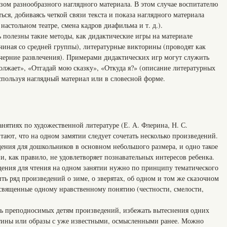
зом разнообразного наглядного материала. В этом случае воспитателю
ся, добиваясь четкой связи текста и показа наглядного материала
настольном театре, смена кадров диафильма и т. д.).
 полезны такие методы, как дидактические игры на материале
чиная со средней группы), литературные викторины (проводят как
ечерние развлечения). Примерами дидактических игр могут служить
лжает», «Отгадай мою сказку», «Откуда я?» (описание литературных
спользуя наглядный материал или в словесной форме.
нятиях по художественной литературе (Е. А. Флерина, Н. С.
итают, что на одном замятии следует сочетать несколько произведений.
дения для дошкольников в основном небольшого размера, и одно такое
и, как правило, не удовлетворяет познавательных интересов ребенка.
едения для чтения на одном занятии нужно по принципу тематического
ь ряд произведений о зиме, о зверятах, об одном и том же сказочном
освященные одному нравственному понятию (честности, смелости,
ь преподносимых детям произведений, избежать вытеснения одних
ртины или образы с уже известными, осмысленными ранее. Можно