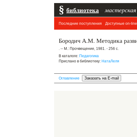
§
библиотека
–
мастерская
Последние поступления
Доступные on-line
Бородич А.М. Методика разви
. -- М.: Прочвещение, 1981. - 256 с.
В каталоге:
Педагогика
Прислано в библиотеку:
НатаЛеля
Оглавление