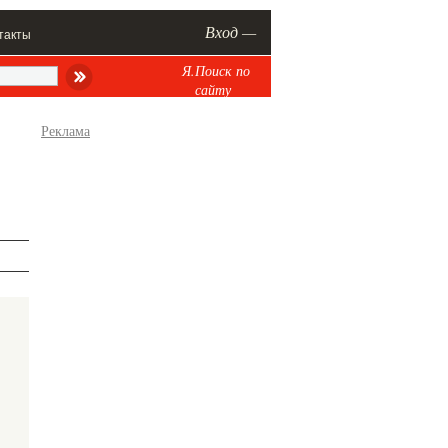
Вход —
такты
Я.Поиск по
сайту
Реклама