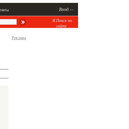
Вход —
такты
Я.Поиск по
сайту
Реклама