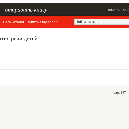
–
отправить книгу
—
Помощь
Кон
Весь каталог
Купить в my-shop.ru
тия речи детей
Стр. 147