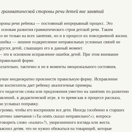
 грамматической стороны речи детей вне занятий
ороны речи ребенка — постоянный непрерывный процесс. Это
 основам развития грамматического строя детской речи. Таким
о не только на всех занятиях, но и в процессе их повседневной жизни.
ошибка — лишнее подкрепление неправильных условных связей не
 других детей, слышащих его в данный момент.
— это в основном исправление ошибок детей. При этом внимание
 правильной форме.
лательно, тактично и не в моменты эмоционального состояния,
лучше неоднократно произнести правильную форму. Исправление
ли воспитатель дает ребенку аналогичные примеры.
го педагогом слова или предложения уместно на занятиях по развитию
лений, в дидактической игре, в то время как в процессе рассказа,
ько услышал поправку.
 громко, чтобы его восприняли все дети. Иногда (особенно в старших
таточно замечания («Ты опять сказал неправильно!»), вопроса-
оворить слово «пальто»?), укоризненного взгляда или жеста.
ъяснил детям, что не нужно обижаться на товарищей, которые