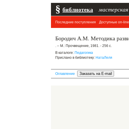
§
библиотека
–
мастерская
Последние поступления
Доступные on-line
Бородич А.М. Методика разви
. -- М.: Прочвещение, 1981. - 256 с.
В каталоге:
Педагогика
Прислано в библиотеку:
НатаЛеля
Оглавление