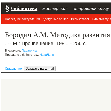
§
библиотека
–
мастерская
–
отправить книгу
Последние поступления
Доступные on-line
Весь каталог
Купить в my-s
Бородич А.М. Методика развития 
. -- М.: Прочвещение, 1981. - 256 с.
В каталоге:
Педагогика
Прислано в библиотеку:
НатаЛеля
Оглавление