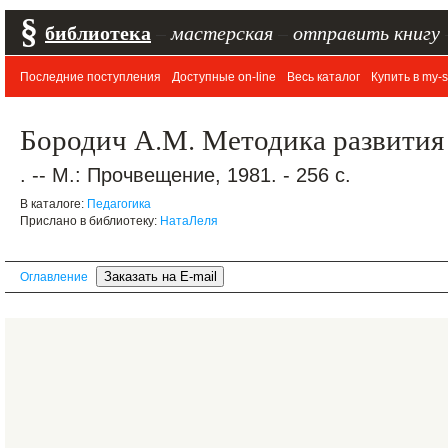
§
библиотека
–
мастерская
–
отправить книгу
Последние поступления
Доступные on-line
Весь каталог
Купить в my-s
Бородич А.М. Методика развития 
. -- М.: Прочвещение, 1981. - 256 с.
В каталоге:
Педагогика
Прислано в библиотеку:
НатаЛеля
Оглавление