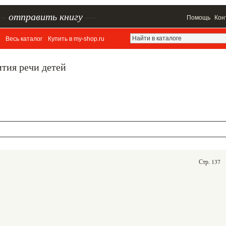
–
отправить книгу
—
Помощь
Кон
Весь каталог
Купить в my-shop.ru
тия речи детей
Стр. 137