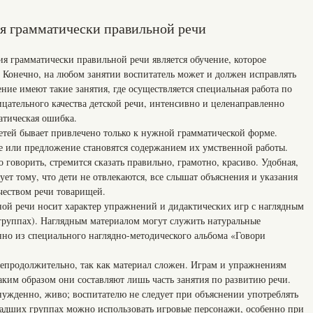
я грамматически правильной речи
 грамматически правильной речи является обучение, которое
. Конечно, на любом занятии воспитатель может и должен исправлять
ение имеют такие занятия, где осуществляется специальная работа по
цательного качества детской речи, интенсивно и целенаправленно
атическая ошибка.
детей бывает привлечено только к нужной грамматической форме.
ие или предложение становятся содержанием их умственной работы.
о говорить, стремится сказать правильно, грамотно, красиво. Удобная,
ует тому, что дети не отвлекаются, все слышат объяснения и указания
ачеством речи товарищей.
ой речи носит характер упражнений и дидактических игр с наглядным
 группах). Наглядным материалом могут служить натуральные
нно из специального наглядно-методического альбома «Говори
непродолжительно, так как материал сложен. Играм и упражнениям
аким образом они составляют лишь часть занятия по развитию речи.
ужденно, живо; воспитателю не следует при объяснении употреблять
адших группах можно использовать игровые персонажи, особенно при