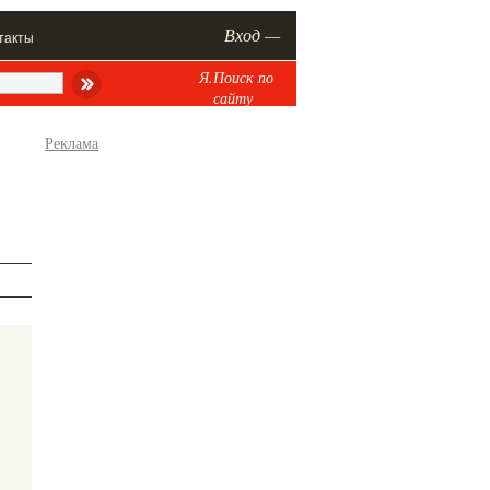
Вход —
такты
Я.Поиск по
сайту
Реклама