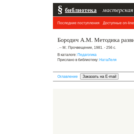
§
библиотека
–
мастерская
Последние поступления
Доступные on-line
Бородич А.М. Методика разви
. -- М.: Прочвещение, 1981. - 256 с.
В каталоге:
Педагогика
Прислано в библиотеку:
НатаЛеля
Оглавление