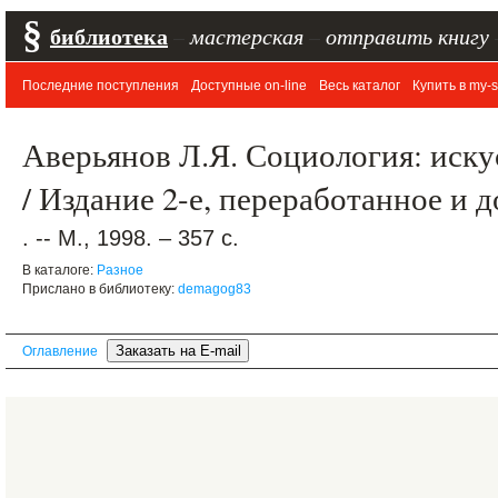
§
библиотека
–
мастерская
–
отправить книгу
Последние поступления
Доступные on-line
Весь каталог
Купить в my-s
Аверьянов Л.Я. Социология: иску
/ Издание 2-е, переработанное и 
. -- М., 1998. – 357 с.
В каталоге:
Разное
Прислано в библиотеку:
demagog83
Оглавление