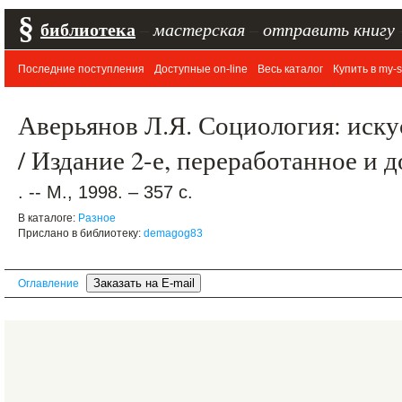
§
библиотека
–
мастерская
–
отправить книгу
Последние поступления
Доступные on-line
Весь каталог
Купить в my-s
Аверьянов Л.Я. Социология: иску
/ Издание 2-е, переработанное и 
. -- М., 1998. – 357 с.
В каталоге:
Разное
Прислано в библиотеку:
demagog83
Оглавление