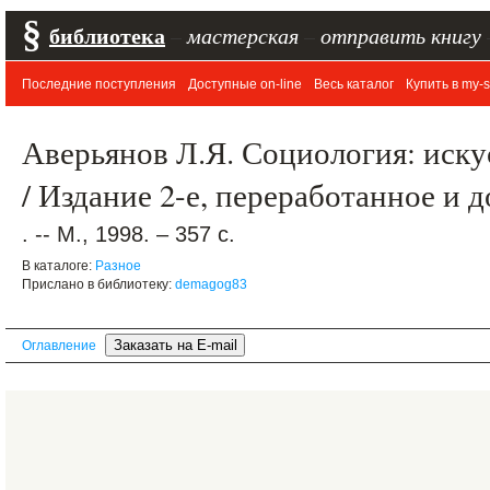
§
библиотека
–
мастерская
–
отправить книгу
Последние поступления
Доступные on-line
Весь каталог
Купить в my-s
Аверьянов Л.Я. Социология: иску
/ Издание 2-е, переработанное и 
. -- М., 1998. – 357 с.
В каталоге:
Разное
Прислано в библиотеку:
demagog83
Оглавление