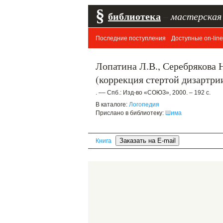
§
библиотека
–
мастерская
Последние поступления
Доступные on-line
Лопатина Л.В., Серебрякова
(коррекция стертой дизартрии
. –– Спб.: Изд-во «СОЮЗ», 2000. – 192 с.
В каталоге:
Логопедия
Прислано в библиотеку:
Шима
Книга