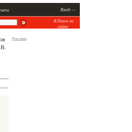
Вход —
такты
Я.Поиск по
сайту
ов
Реклама
.В.