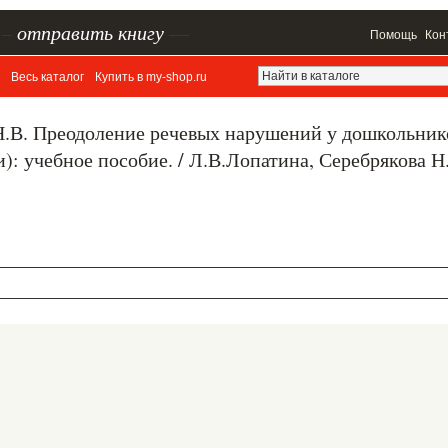
–
отправить книгу
—
Помощь
Кон
Весь каталог
Купить в my-shop.ru
 Н.В. Преодоление речевых нарушений у дошкольник
): учебное пособие. / Л.В.Лопатина, Серебрякова Н