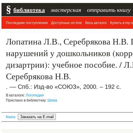
§
библиотека
–
мастерская
–
отправить книгу
Последние поступления
Доступные on-line
Весь каталог
Купить в my-s
Лопатина Л.В., Серебрякова Н.В.
нарушений у дошкольников (корр
дизартрии): учебное пособие. / Л
Серебрякова Н.В.
. –– Спб.: Изд-во «СОЮЗ», 2000. – 192 с.
В каталоге:
Логопедия
Прислано в библиотеку:
Шима
Книга