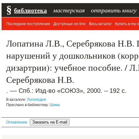
§
библиотека
–
мастерская
–
отправить книгу
Последние поступления
Доступные on-line
Весь каталог
Купить в my-s
Лопатина Л.В., Серебрякова Н.В.
нарушений у дошкольников (корр
дизартрии): учебное пособие. / Л
Серебрякова Н.В.
. –– Спб.: Изд-во «СОЮЗ», 2000. – 192 с.
В каталоге:
Логопедия
Прислано в библиотеку:
Шима
Оглавление