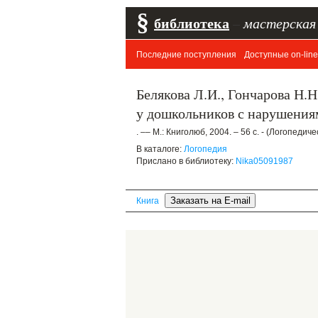
§
библиотека
–
мастерская
Последние поступления
Доступные on-line
Белякова Л.И., Гончарова Н.
у дошкольников с нарушениям
. –– М.: Книголюб, 2004. – 56 с. - (Логопедич
В каталоге:
Логопедия
Прислано в библиотеку:
Nika05091987
Книга