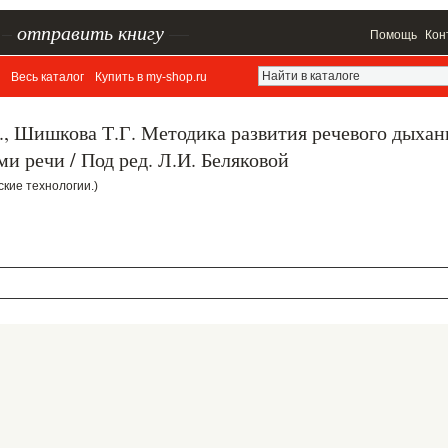
–
отправить книгу
—
Помощь
Кон
Весь каталог
Купить в my-shop.ru
Н., Шишкова Т.Г. Методика развития речевого дыхан
и речи / Под ред. Л.И. Беляковой
еские технологии.)