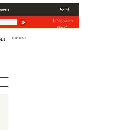
Вход —
такты
Я.Поиск по
сайту
ия
Реклама