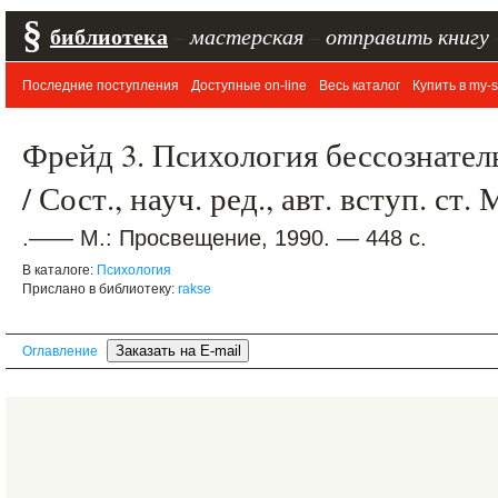
§
библиотека
–
мастерская
–
отправить книгу
Последние поступления
Доступные on-line
Весь каталог
Купить в my-s
Фрейд 3. Психология бессознател
/ Сост., науч. ред., авт. вступ. ст
.—— М.: Просвещение, 1990. — 448 с.
В каталоге:
Психология
Прислано в библиотеку:
rakse
Оглавление