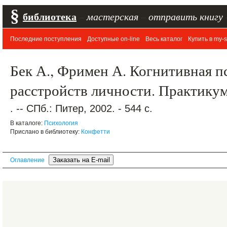
§
библиотека
–
мастерская
–
отправить книгу
Последние поступления
Доступные on-line
Весь каталог
Купить в my-s
Бек А., Фримен А. Когнитивная п
расстройств личности. Практику
. -- СПб.: Питер, 2002. - 544 с.
В каталоге:
Психология
Прислано в библиотеку:
Конфетти
Оглавление