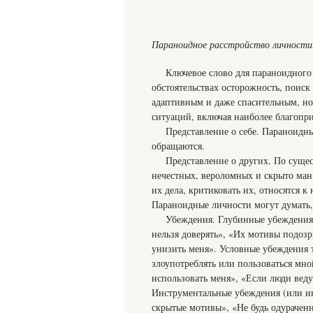
Параноидное расстройство личности
Ключевое слово для параноидного
обстоятельствах осторожность, поис
адаптивным и даже спасительным, но
ситуаций, включая наиболее благопр
Представление о себе. Параноидн
обращаются.
Представление о других. По суще
нечестных, вероломных и скрыто ма
их дела, критиковать их, относятся к
Параноидные личности могут думать,
Убеждения. Глубинные убеждения 
нельзя доверять», «Их мотивы подоз
унизить меня». Условные убеждения т
злоупотреблять или пользоваться мно
использовать меня», «Если люди веду
Инструментальные убеждения (или ин
скрытые мотивы», «Не будь одурачен