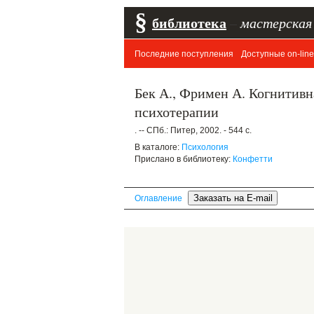
§
библиотека
–
мастерская
Последние поступления
Доступные on-line
Бек А., Фримен А. Когнитивн
психотерапии
. -- СПб.: Питер, 2002. - 544 с.
В каталоге:
Психология
Прислано в библиотеку:
Конфетти
Оглавление