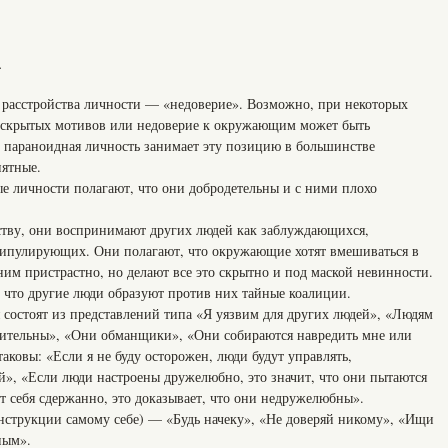
.
 расстройства личности — «недоверие». Возможно, при некоторых
к скрытых мотивов или недоверие к окружающим может быть
 параноидная личность занимает эту позицию в большинстве
иятные.
ые личности полагают, что они добродетельны и с ними плохо
ству, они воспринимают других людей как заблуждающихся,
нипулирующих. Они полагают, что окружающие хотят вмешиваться в
 ним пристрастно, но делают все это скрытно и под маской невинности.
 что другие люди образуют против них тайные коалиции.
состоят из представлений типа «Я уязвим для других людей», «Людям
рительны», «Они обманщики», «Они собираются навредить мне или
аковы: «Если я не буду осторожен, люди будут управлять,
й», «Если люди настроены дружелюбно, это значит, что они пытаются
т себя сдержанно, это доказывает, что они недружелюбны».
струкции самому себе) — «Будь начеку», «Не доверяй никому», «Ищи
ным».