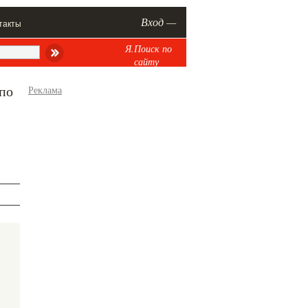
Вход —
такты
Я.Поиск по
сайту
 по
Реклама