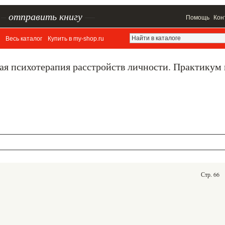
–
отправить книгу
—
Помощь
Кон
Весь каталог
Купить в my-shop.ru
ая психотерапия расстройств личности. Практикум
Стр. 66