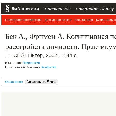
§
библиотека
–
мастерская
–
отправить книгу
Последние поступления
Доступные on-line
Весь каталог
Купить в my-s
Бек А., Фримен А. Когнитивная п
расстройств личности. Практику
. -- СПб.: Питер, 2002. - 544 с.
В каталоге:
Психология
Прислано в библиотеку:
Конфетти
Оглавление