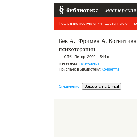
§
библиотека
–
мастерская
Последние поступления
Доступные on-line
Бек А., Фримен А. Когнитивн
психотерапии
. -- СПб.: Питер, 2002. - 544 с.
В каталоге:
Психология
Прислано в библиотеку:
Конфетти
Оглавление