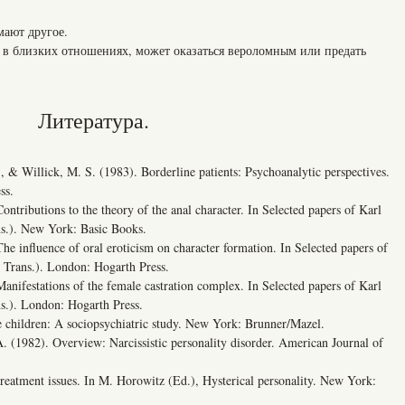
мают другое.
ь в близких отношениях, может оказаться вероломным или предать
Литература.
Willick, M. S. (1983). Borderline patients: Psychoanalytic perspectives.
ss.
utions to the theory of the anal character. In Selected papers of Karl
s.). New York: Basic Books.
fluence of oral eroticism on character formation. In Selected papers of
Trans.). London: Hogarth Press.
stations of the female castration complex. In Selected papers of Karl
.). London: Hogarth Press.
ildren: A sociopsychiatric study. New York: Brunner/Mazel.
982). Overview: Narcissistic personality disorder. American Journal of
tment issues. In M. Horowitz (Ed.), Hysterical personality. New York: