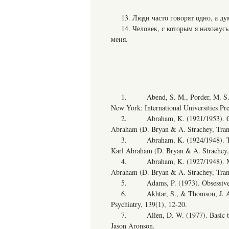
13. Люди часто говорят одно, а ду
14. Человек, с которым я нахожус
меня.
1. Abend, S. M., Porder, M. S., & 
New York: International Universities Pre
2. Abraham, K. (1921/1953). Contrib
Abraham (D. Bryan & A. Strachey, Tran
3. Abraham, K. (1924/1948). The in
Karl Abraham (D. Bryan & A. Strachey, 
4. Abraham, K. (1927/1948). Manife
Abraham (D. Bryan & A. Strachey, Trans
5. Adams, P. (1973). Obsessive ch
6. Akhtar, S., & Thomson, J. A. (1
Psychiatry, 139(1), 12-20.
7. Allen, D. W. (1977). Basic trea
Jason Aronson.