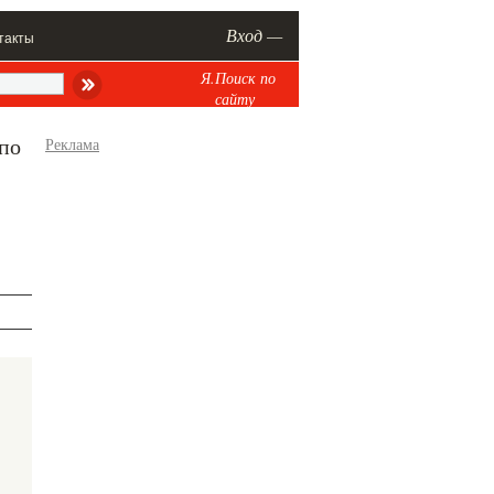
Вход —
такты
Я.Поиск по
сайту
 по
Реклама