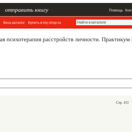
–
отправить книгу
—
Помощь
Кон
Весь каталог
Купить в my-shop.ru
ая психотерапия расстройств личности. Практикум
Стр. 452