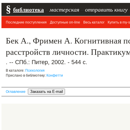
§
библиотека
–
мастерская
–
отправить книгу
Последние поступления
Доступные on-line
Весь каталог
Купить в my-s
Бек А., Фримен А. Когнитивная п
расстройств личности. Практику
. -- СПб.: Питер, 2002. - 544 с.
В каталоге:
Психология
Прислано в библиотеку:
Конфетти
Оглавление