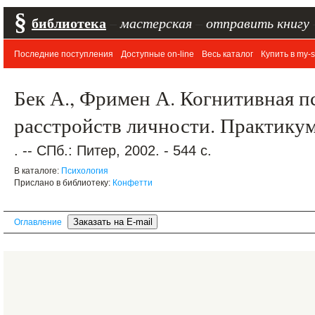
§
библиотека
–
мастерская
–
отправить книгу
Последние поступления
Доступные on-line
Весь каталог
Купить в my-s
Бек А., Фримен А. Когнитивная п
расстройств личности. Практику
. -- СПб.: Питер, 2002. - 544 с.
В каталоге:
Психология
Прислано в библиотеку:
Конфетти
Оглавление