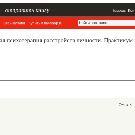
–
отправить книгу
—
Помощь
Кон
Весь каталог
Купить в my-shop.ru
ая психотерапия расстройств личности. Практикум
Стр. 415