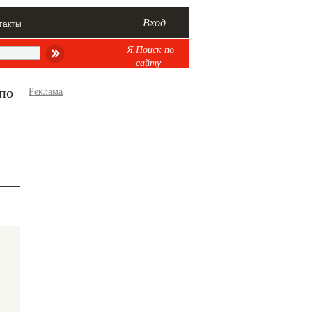
Вход —
такты
Я.Поиск по
сайту
 по
Реклама