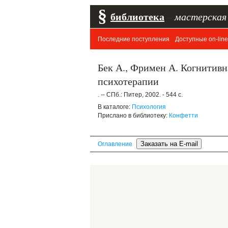
§
библиотека
–
мастерская
Последние поступления
Доступные on-line
Бек А., Фримен А. Когнитивн
психотерапии
. -- СПб.: Питер, 2002. - 544 с.
В каталоге:
Психология
Прислано в библиотеку:
Конфетти
Оглавление