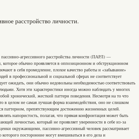
ивное расстройство личности.
ь пассивно-агрессивного расстройства личности (ПАРЛ) —
, которое обычно проявляется в оппозиционном и обструкционном
ючают в себя промедление, плохое качество работы и «забывание»
людей в профессиональной и социальной сферах не соответствует
дует ожидать, они обычно недовольны необходимостью соответствовать
людьми. Хотя эти характеристики иногда можно наблюдать у многих
обой хронический, жесткий паттерн поведения. Несмотря на то что
то в целом не самая лучшая форма взаимодействия, оно не слишком
тся паттерном, препятствующим достижению жизненных целей.
влять напористость, полагая, что прямая конфронтация может быть
егающей личностью, который не проявляет уверенности в себе из-за
оценки окружающими, пассивно-агрессивный человек рассматривает
 которого посторонние могут вмешиваться в его дела и