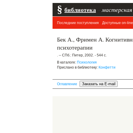
§
библиотека
–
мастерская
Последние поступления
Доступные on-line
Бек А., Фримен А. Когнитивн
психотерапии
. -- СПб.: Питер, 2002. - 544 с.
В каталоге:
Психология
Прислано в библиотеку:
Конфетти
Оглавление