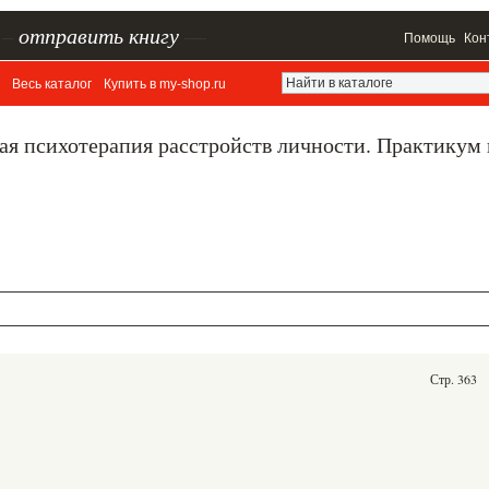
–
отправить книгу
—
Помощь
Кон
Весь каталог
Купить в my-shop.ru
ая психотерапия расстройств личности. Практикум
Стр. 363