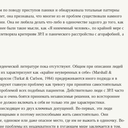
ем по поводу приступов паники и обнаруживала тотальные паттерны
лет, она признавала, что многие из ее проблем существовали намного
и. Она не любила делать что-либо в одиночестве задолго до того, как
 нее были такие мысли, как «Я никчемный человек», по крайней мере с
влетворяла критериям ЗРЛ и панического расстройства с агорафобией, а
еденческой литературе пока отсутствуют. Общим при описании людей
о их характеризуют как «крайне неуверенных в себе» (Marshall &
 Карлсон (Turkat & Carlson, 1984) придерживаются иного подхода и в
лируют главную проблему как тревогу при принятии самостоятельных
 проблемой всех подобных пациентов. Действительно люди с ЗРЛ часто
ы и очень боятся принимать независимые решения, но всестороннее
 должно включать в себя не только эти две характеристики.
роисходящее из двух ключевых допущений. Во-первых, эти люди
омощными и поэтому неспособными жить самостоятельно. Они
, одинокое или даже опасное место, где им не выжить в одиночку. Во-
ние проблемы их неадекватности в пугающем мире заключается в том,