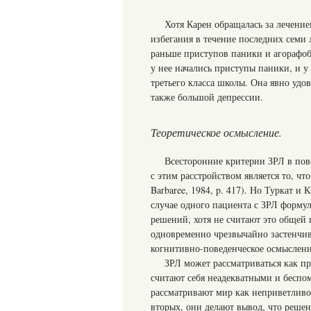
Хотя Карен обращалась за лечени
избегания в течение последних семи 
раньше приступов паники и агорафоби
у нее начались приступы паники, и у
третьего класса школы. Она явно удо
также большой депрессии.
Теоретическое осмысление.
Всесторонние критерии ЗРЛ в пов
с этим расстройством является то, чт
Barbaree, 1984, p. 417). Но Туркат и
случае одного пациента с ЗРЛ форму
решений, хотя не считают это общей
одновременно чрезвычайно застенчив
когнитивно-поведенческое осмысление
ЗРЛ может рассматриваться как п
считают себя неадекватными и бесп
рассматривают мир как неприветливое
вторых, они делают вывод, что реше