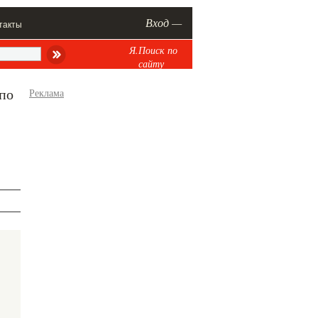
Вход —
такты
Я.Поиск по
сайту
 по
Реклама