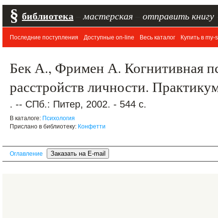
§
библиотека
–
мастерская
–
отправить книгу
Последние поступления
Доступные on-line
Весь каталог
Купить в my-s
Бек А., Фримен А. Когнитивная п
расстройств личности. Практику
. -- СПб.: Питер, 2002. - 544 с.
В каталоге:
Психология
Прислано в библиотеку:
Конфетти
Оглавление