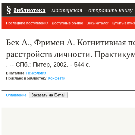
§
библиотека
–
мастерская
–
отправить книгу
Последние поступления
Доступные on-line
Весь каталог
Купить в my-s
Бек А., Фримен А. Когнитивная п
расстройств личности. Практику
. -- СПб.: Питер, 2002. - 544 с.
В каталоге:
Психология
Прислано в библиотеку:
Конфетти
Оглавление