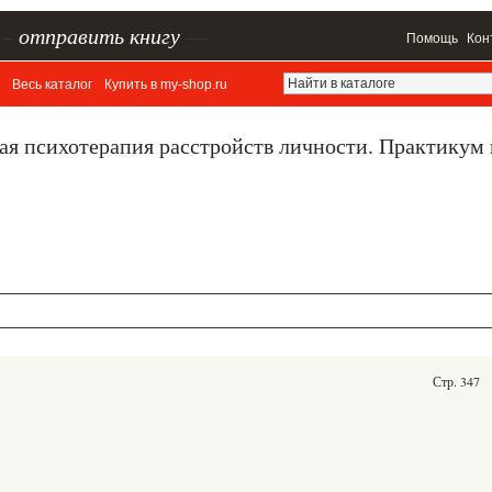
–
отправить книгу
—
Помощь
Кон
Весь каталог
Купить в my-shop.ru
ая психотерапия расстройств личности. Практикум
Стр. 347