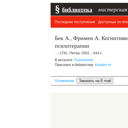
§
библиотека
–
мастерская
Последние поступления
Доступные on-line
Бек А., Фримен А. Когнитивн
психотерапии
. -- СПб.: Питер, 2002. - 544 с.
В каталоге:
Психология
Прислано в библиотеку:
Конфетти
Оглавление