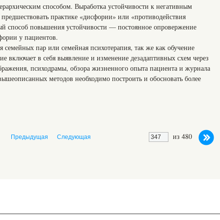
иерархическим способом. Выработка устойчивости к негативным
а предшествовать практике «дисфории» или «противодействия
ый способ повышения устойчивости — постоянное опровержение
фории у пациентов.
я семейных пар или семейная психотерапия, так же как обучение
ие включает в себя выявление и изменение дезадаптивных схем через
бражения, психодрамы, обзора жизненного опыта пациента и журнала
вышеописанных методов необходимо построить и обосновать более
из 480
Предыдущая
Следующая