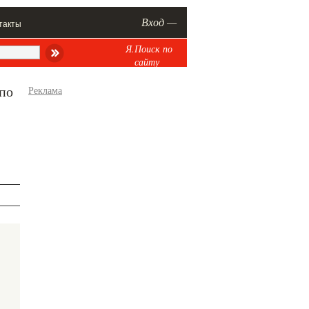
Вход —
такты
Я.Поиск по
сайту
 по
Реклама