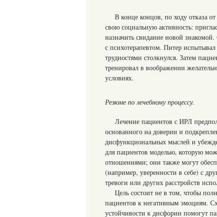
В конце концов, по ходу отказа о
свою социальную активность: приглас
назначить свидание новой знакомой.
с психотерапевтом. Питер испытывал
трудностями столкнулся. Затем паци
тренировал в воображении желательн
условиях.
Резюме по лечебному процессу.
Лечение пациентов с ИРЛ предпол
основанного на доверии и подкрепл
дисфункциональных мыслей и убежде
для пациентов моделью, которую мож
отношениями; они также могут обесп
(например, уверенности в себе) с д
тревоги или других расстройств испо
Цель состоит не в том, чтобы пол
пациентов к негативным эмоциям. Сх
устойчивости к дисфории помогут пац