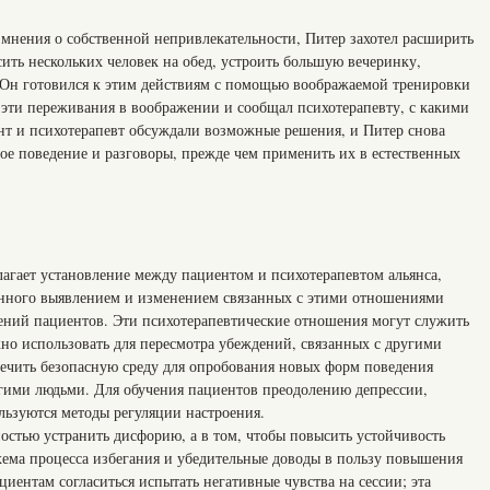
т мнения о собственной непривлекательности, Питер захотел расширить
ить нескольких человек на обед, устроить большую вечеринку,
 Он готовился к этим действиям с помощью воображаемой тренировки
 эти переживания в воображении и сообщал психотерапевту, с какими
ент и психотерапевт обсуждали возможные решения, и Питер снова
ое поведение и разговоры, прежде чем применить их в естественных
агает установление между пациентом и психотерапевтом альянса,
енного выявлением и изменением связанных с этими отношениями
ний пациентов. Эти психотерапевтические отношения могут служить
но использовать для пересмотра убеждений, связанных с другими
ечить безопасную среду для опробования новых форм поведения
ругими людьми. Для обучения пациентов преодолению депрессии,
льзуются методы регуляции настроения.
ностью устранить дисфорию, а в том, чтобы повысить устойчивость
ема процесса избегания и убедительные доводы в пользу повышения
иентам согласиться испытать негативные чувства на сессии; эта