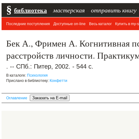
§
библиотека
–
мастерская
–
отправить книгу
Последние поступления
Доступные on-line
Весь каталог
Купить в my-s
Бек А., Фримен А. Когнитивная п
расстройств личности. Практику
. -- СПб.: Питер, 2002. - 544 с.
В каталоге:
Психология
Прислано в библиотеку:
Конфетти
Оглавление