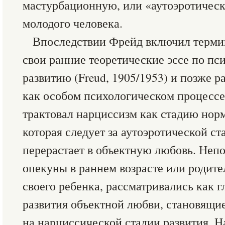
мастурбационную, или «аутоэротическ
молодого человека.
Впоследствии Фрейд включил терми
свои ранние теоретические эссе по п
развитию (Freud, 1905/1953) и позже р
как особом психологическом процессе 
трактовал нарциссизм как стадию норм
которая следует за аутоэротической ст
перерастает в объектную любовь. Неп
опекуны в раннем возрасте или родит
своего ребенка, рассматривались как 
развития объектной любви, становящи
на нарциссической стадии развития. 