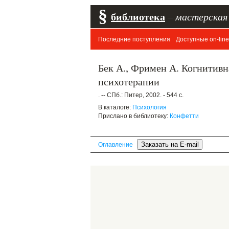
§
библиотека
–
мастерская
Последние поступления
Доступные on-line
Бек А., Фримен А. Когнитивн
психотерапии
. -- СПб.: Питер, 2002. - 544 с.
В каталоге:
Психология
Прислано в библиотеку:
Конфетти
Оглавление