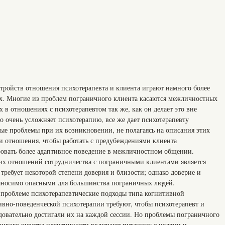
тройств отношения психотерапевта и клиента играют намного более
ях. Многие из проблем пограничного клиента касаются межличностных
 в отношениях с психотерапевтом так же, как он делает это вне
то очень усложняет психотерапию, все же дает психотерапевту
е проблемы при их возникновении, не полагаясь на описания этих
ти отношения, чтобы работать с предубеждениями клиента
овать более адаптивное поведение в межличностном общении.
их отношений сотрудничества с пограничными клиентами является
ребует некоторой степени доверия и близости; однако доверие и
выносимо опасными для большинства пограничных людей.
 проблеме психотерапевтические подходы типа когнитивной
ивно-поведенческой психотерапии требуют, чтобы психотерапевт и
едовательно достигали их на каждой сессии. Но проблемы пограничного
йчивого чувства идентичности включают путаницу с целями и