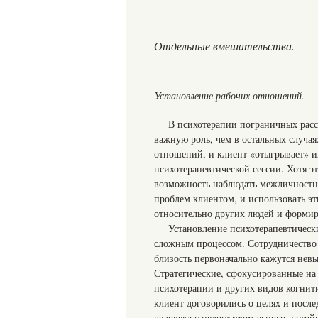
Отдельные вмешательства.
Установление рабочих отношений.
В психотерапии пограничных расс
важную роль, чем в остальных случа
отношений, и клиент «отыгрывает» их
психотерапевтической сессии. Хотя э
возможность наблюдать межличностны
проблем клиентом, и использовать э
относительно других людей и формир
Установление психотерапевтическ
сложным процессом. Сотрудничество т
близость первоначально кажутся не
Стратегические, сфокусированные на
психотерапии и других видов когнит
клиент договорились о целях и посл
человека с недостатком ясного, усто