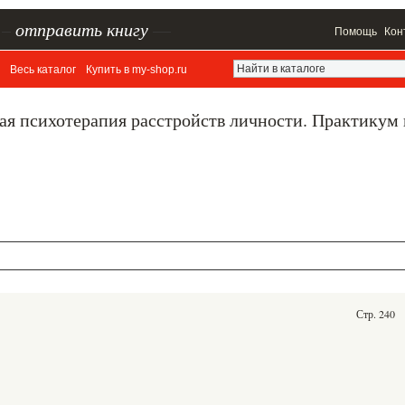
–
отправить книгу
—
Помощь
Кон
Весь каталог
Купить в my-shop.ru
ая психотерапия расстройств личности. Практикум
Стр. 240