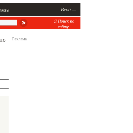
Вход —
такты
Я.Поиск по
сайту
 по
Реклама