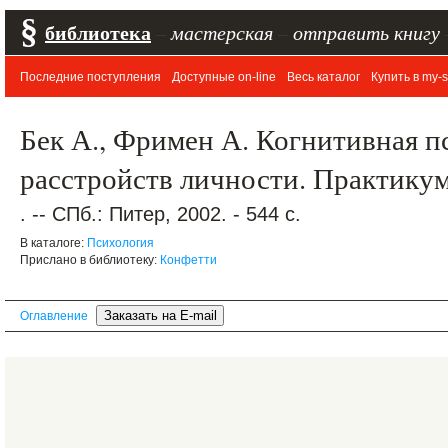
§
библиотека
–
мастерская
–
отправить книгу
Последние поступления
Доступные on-line
Весь каталог
Купить в my-s
Бек А., Фримен А. Когнитивная п
расстройств личности. Практику
. -- СПб.: Питер, 2002. - 544 с.
В каталоге:
Психология
Прислано в библиотеку:
Конфетти
Оглавление