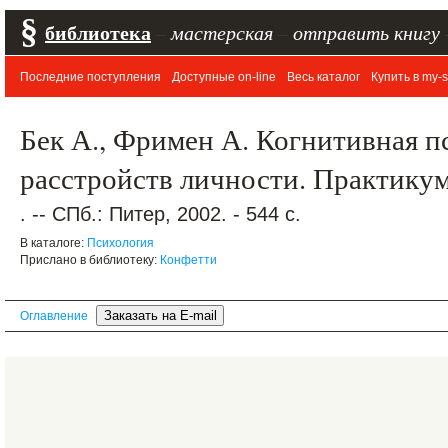
§
библиотека
–
мастерская
–
отправить книгу
Последние поступления
Доступные on-line
Весь каталог
Купить в my-s
Бек А., Фримен А. Когнитивная п
расстройств личности. Практику
. -- СПб.: Питер, 2002. - 544 с.
В каталоге:
Психология
Прислано в библиотеку:
Конфетти
Оглавление