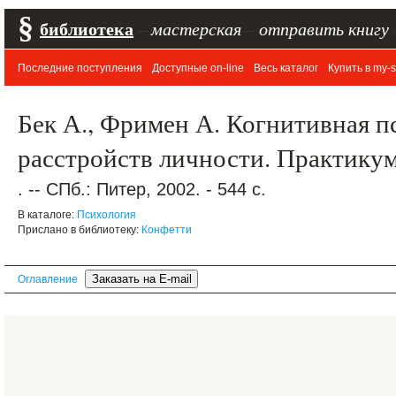
§
библиотека
–
мастерская
–
отправить книгу
Последние поступления
Доступные on-line
Весь каталог
Купить в my-s
Бек А., Фримен А. Когнитивная п
расстройств личности. Практику
. -- СПб.: Питер, 2002. - 544 с.
В каталоге:
Психология
Прислано в библиотеку:
Конфетти
Оглавление