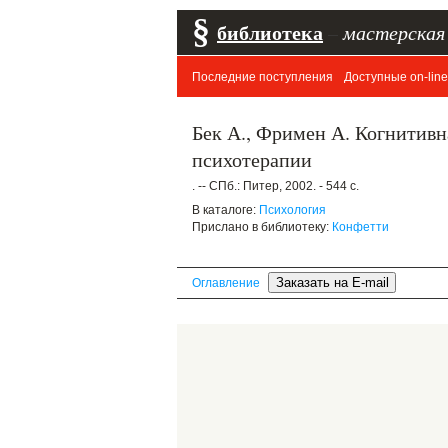
§
библиотека
–
мастерская
Последние поступления
Доступные on-line
Бек А., Фримен А. Когнитивн
психотерапии
. -- СПб.: Питер, 2002. - 544 с.
В каталоге:
Психология
Прислано в библиотеку:
Конфетти
Оглавление