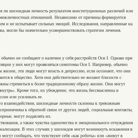
ся ли шизоидная личность результатом конституционных различий или
я межличностных отношений. Независимо от причины формируется
икем и не испытывает сильных эмоций. Исследования, направленные на
ва, могли бы значительно усовершенствовать стратегии лечения.
 обычно не сообщают о наличии у себя расстройств Оси I. Однако при
ляции у них могут проявляться симптомы Оси I. Например, обычно
 жизни, эти люди могут впасть в депрессию, если осознают, что они
ются в общество. Хотя они действительно не желают близости с
олжны стремиться к более традиционному образу жизни. Они могут
 внутрь». Кроме того, их убеждение, что жизнь бессмысленна и
ссии или усиливать ее.
ого взаимодействия, шизоидные личности склонны к тревожным
осприимчивы к обратной связи от других людей, социальные контакты,
ерные, могут подавлять их.
ствования, а также чувства одиночества и эмоционального отчуждения
онализация. В этих случаях у шизоидов могут возникнуть искажения в
 могут сообщать, что чувствуют себя «как роботы» или «живут в