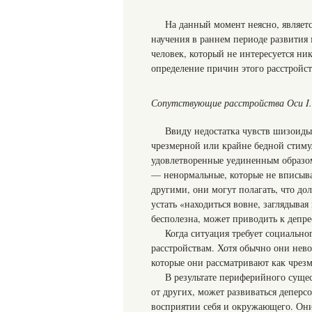
На данный момент неясно, являет
научения в раннем периоде развити
человек, который не интересуется н
определение причин этого расстройст
Сопутствующие расстройства Оси I.
Ввиду недостатка чувств шизоиды
чрезмерной или крайне бедной стиму
удовлетворенные уединенным образом
— ненормальные, которые не вписыва
другими, они могут полагать, что д
устать «находиться вовне, заглядывая
бесполезна, может приводить к депре
Когда ситуация требует социальн
расстройствам. Хотя обычно они нев
которые они рассматривают как чрезм
В результате периферийного суще
от других, может развиваться деперс
восприятии себя и окружающего. Они