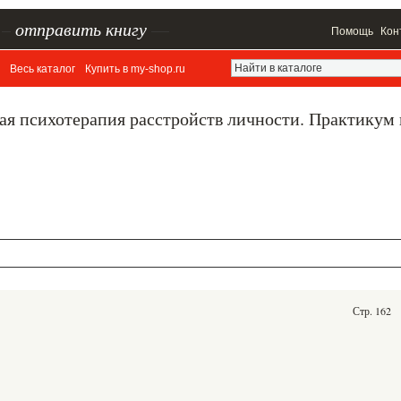
–
отправить книгу
—
Помощь
Кон
Весь каталог
Купить в my-shop.ru
ая психотерапия расстройств личности. Практикум
Стр. 162