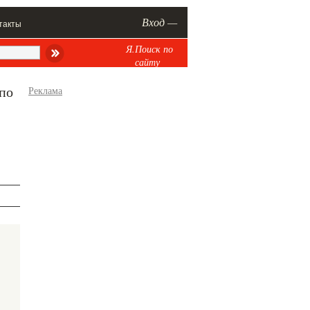
Вход —
такты
Я.Поиск по
сайту
 по
Реклама