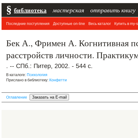
§
библиотека
–
мастерская
–
отправить книгу
Последние поступления
Доступные on-line
Весь каталог
Купить в my-s
Бек А., Фримен А. Когнитивная п
расстройств личности. Практику
. -- СПб.: Питер, 2002. - 544 с.
В каталоге:
Психология
Прислано в библиотеку:
Конфетти
Оглавление