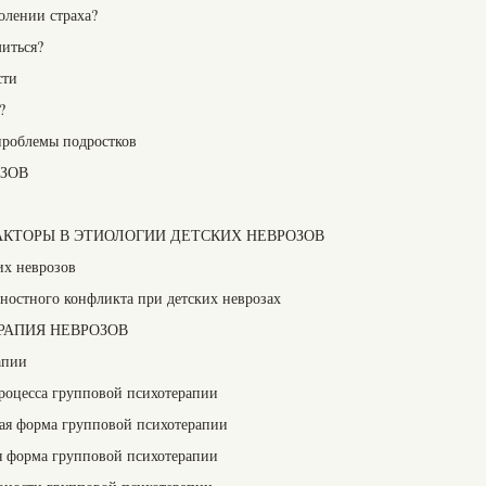
олении страха?
миться?
сти
?
проблемы подростков
ЗОВ
ФАКТОРЫ В ЭТИОЛОГИИ ДЕТСКИХ НЕВРОЗОВ
их неврозов
чностного конфликта при детских неврозах
ЕРАПИЯ НЕВРОЗОВ
апии
роцесса групповой психотерапии
бая форма групповой психотерапии
ая форма групповой психотерапии