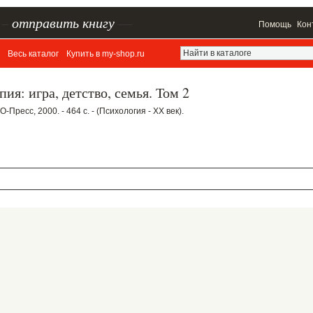
–
отправить книгу
—
Помощь
Кон
Весь каталог
Купить в my-shop.ru
ия: игра, детство, семья. Том 2
Пресс, 2000. - 464 с. - (Психология - XX век).