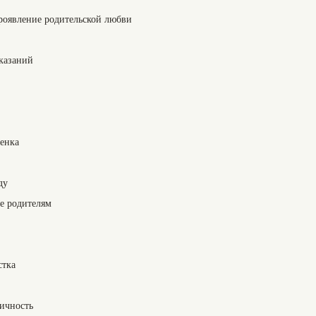
проявление родительской любви
казаний
енка
ду
е родителям
стка
личность