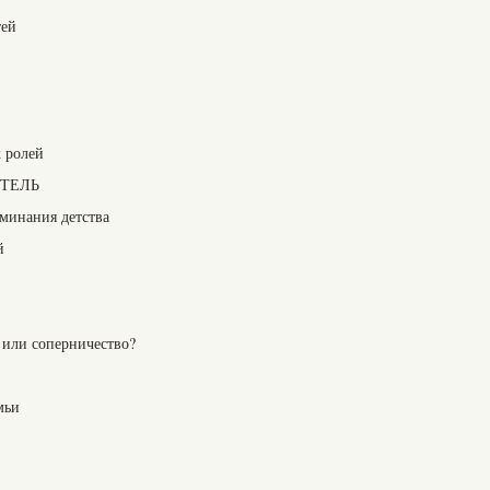
тей
 ролей
ИТЕЛЬ
минания детства
й
 или соперничество?
мьи