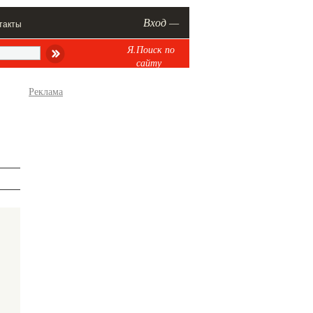
Вход —
такты
Я.Поиск по
сайту
Реклама