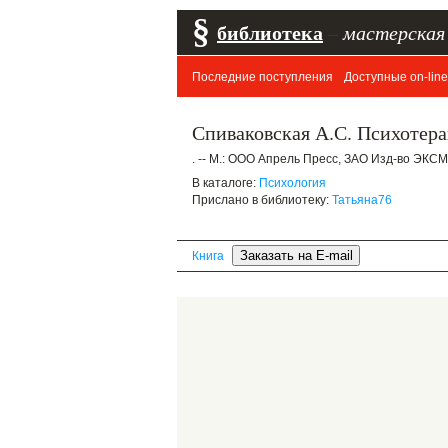
§
библиотека
–
мастерская
Последние поступления
Доступные on-line
Спиваковская А.С. Психотерап
. -- М.: ООО Апрель Пресс, ЗАО Изд-во ЭКСМО-
В каталоге:
Психология
Прислано в библиотеку:
Татьяна76
Книга