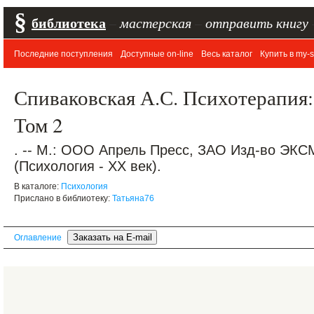
§
библиотека
–
мастерская
–
отправить книгу
Последние поступления
Доступные on-line
Весь каталог
Купить в my-s
Спиваковская А.С. Психотерапия: 
Том 2
. -- М.: ООО Апрель Пресс, ЗАО Изд-во ЭКСМО
(Психология - XX век).
В каталоге:
Психология
Прислано в библиотеку:
Татьяна76
Оглавление