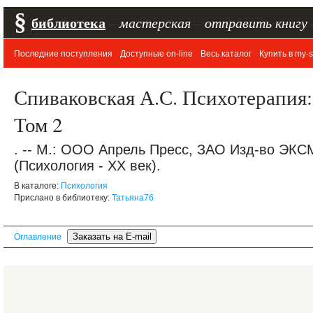
§
библиотека
–
мастерская
–
отправить книгу
Последние поступления
Доступные on-line
Весь каталог
Купить в my-s
Спиваковская А.С. Психотерапия: 
Том 2
. -- М.: ООО Апрель Пресс, ЗАО Изд-во ЭКСМО
(Психология - XX век).
В каталоге:
Психология
Прислано в библиотеку:
Татьяна76
Оглавление